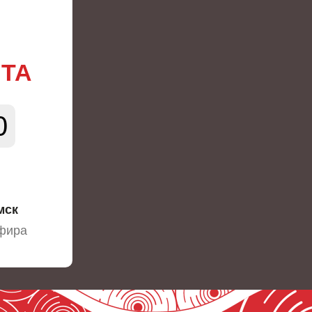
НТА
0
мск
эфира