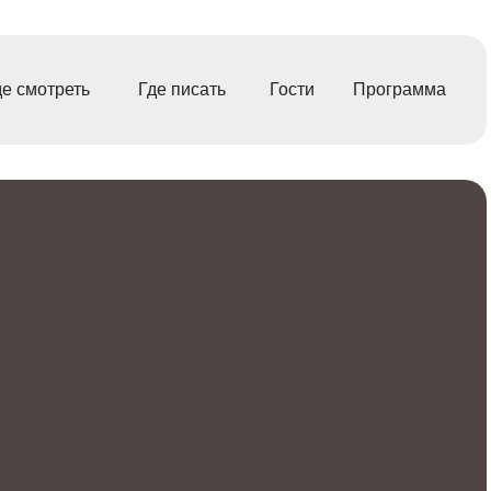
де смотреть
Где писать
Гости
Программа