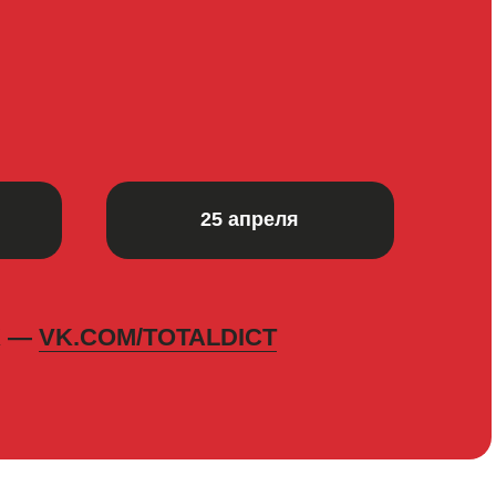
25 апреля
K —
VK.COM/TOTALDICT